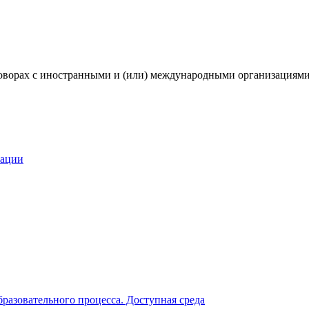
ворах с иностранными и (или) международными организациями 
зации
разовательного процесса. Доступная среда